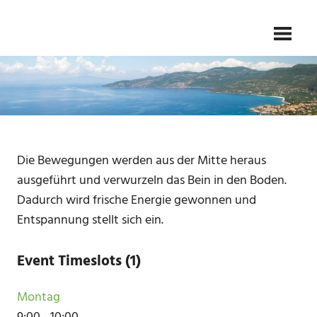
Skip
Gesundheit
TAI
to
–
Kampfkunst
content
CHI
–
Meditation
SCHULE
FLIEDER
Die Bewegungen werden aus der Mitte heraus
ausgeführt und verwurzeln das Bein in den Boden.
Dadurch wird frische Energie gewonnen und
Entspannung stellt sich ein.
Event Timeslots (1)
Montag