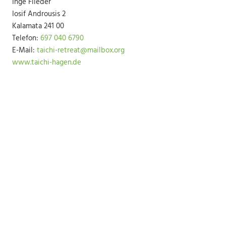
Inge Flieder
Iosif Androusis 2
Kalamata 241 00
Telefon:
697 040 6790
E-Mail:
taichi-retreat@mailbox.org
www.taichi-hagen.de