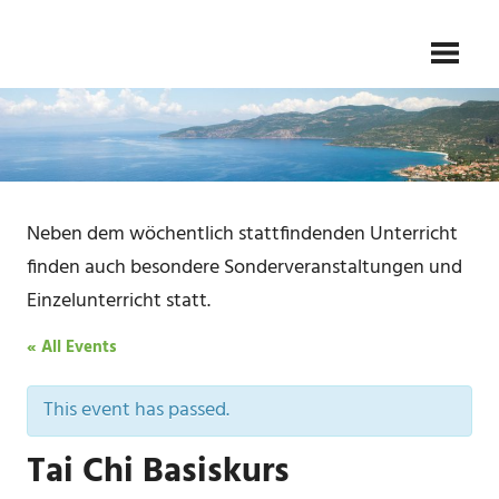
Skip
Gesundheit
TAI
to
–
Kampfkunst
content
CHI
–
Meditation
SCHULE
FLIEDER
Neben dem wöchentlich stattfindenden Unterricht
finden auch besondere Sonderveranstaltungen und
Einzelunterricht statt.
« All Events
This event has passed.
Tai Chi Basiskurs