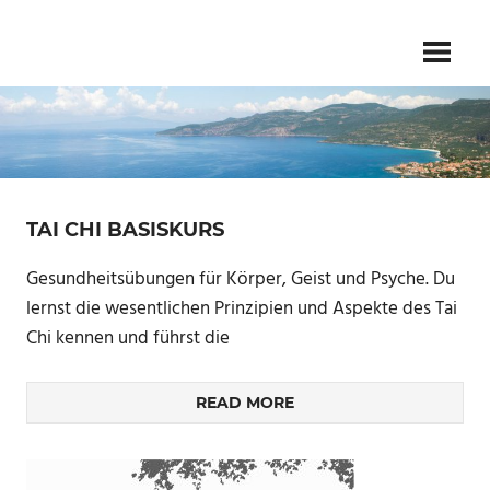
Skip
Gesundheit
TAI
to
–
Kampfkunst
content
CHI
–
Meditation
SCHULE
FLIEDER
TAI CHI BASISKURS
Gesundheitsübungen für Körper, Geist und Psyche. Du
lernst die wesentlichen Prinzipien und Aspekte des Tai
Chi kennen und führst die
READ MORE