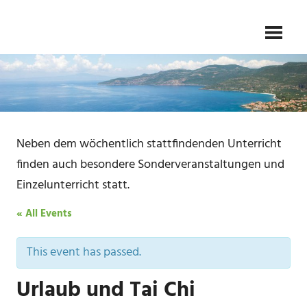
Skip
Gesundheit
TAI
to
–
Kampfkunst
content
CHI
–
Meditation
SCHULE
FLIEDER
Neben dem wöchentlich stattfindenden Unterricht
finden auch besondere Sonderveranstaltungen und
Einzelunterricht statt.
« All Events
This event has passed.
Urlaub und Tai Chi