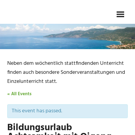
Skip
Gesundheit
TAI
to
–
Kampfkunst
content
CHI
–
Meditation
SCHULE
FLIEDER
Neben dem wöchentlich stattfindenden Unterricht
finden auch besondere Sonderveranstaltungen und
Einzelunterricht statt.
« All Events
This event has passed.
Bildungsurlaub