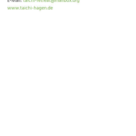
E-Mail:
taichi-retreat@mailbox.org
www.taichi-hagen.de